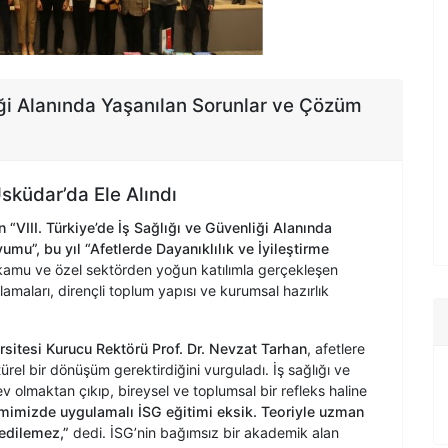
liği Alanında Yaşanılan Sorunlar ve Çözüm
sküdar’da Ele Alındı
“VIII. Türkiye’de İş Sağlığı ve Güvenliği Alanında
u”, bu yıl “Afetlerde Dayanıklılık ve İyileştirme
amu ve özel sektörden yoğun katılımla gerçekleşen
ulamaları, dirençli toplum yapısı ve kurumsal hazırlık
sitesi Kurucu Rektörü Prof. Dr. Nevzat Tarhan
, afetlere
ürel bir dönüşüm gerektirdiğini vurguladı. İş sağlığı ve
 olmaktan çıkıp, bireysel ve toplumsal bir refleks haline
emimizde uygulamalı İSG eğitimi eksik. Teoriyle uzman
edilemez,”
dedi. İSG’nin bağımsız bir akademik alan