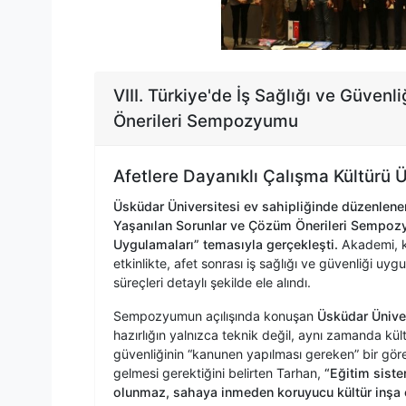
VIII. Türkiye'de İş Sağlığı ve Güven
Önerileri Sempozyumu
Afetlere Dayanıklı Çalışma Kültürü Ü
Üsküdar Üniversitesi ev sahipliğinde düzenlenen 
Yaşanılan Sorunlar ve Çözüm Önerileri Sempozyum
Uygulamaları” temasıyla gerçekleşti.
Akademi, k
etkinlikte, afet sonrası iş sağlığı ve güvenliği uyg
süreçleri detaylı şekilde ele alındı.
Sempozyumun açılışında konuşan
Üsküdar Üniver
hazırlığın yalnızca teknik değil, aynı zamanda kült
güvenliğinin “kanunen yapılması gereken” bir görev
gelmesi gerektiğini belirten Tarhan,
“Eğitim sist
olunmaz, sahaya inmeden koruyucu kültür inşa 