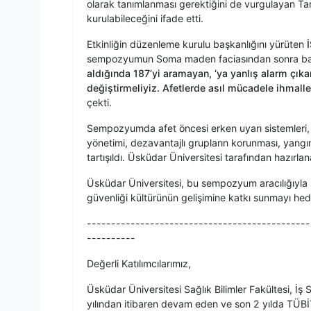
olarak tanımlanması gerektiğini de vurgulayan Tar
kurulabileceğini ifade etti.
Etkinliğin düzenleme kurulu başkanlığını yürüten
sempozyumun Soma maden faciasından sonra başla
aldığında 187’yi aramayan, ‘ya yanlış alarm çıkar
değiştirmeliyiz. Afetlerde asıl mücadele ihmalle
çekti.
Sempozyumda afet öncesi erken uyarı sistemleri, 
yönetimi, dezavantajlı grupların korunması, yangın 
tartışıldı. Üsküdar Üniversitesi tarafından hazırlanan
Üsküdar Üniversitesi, bu sempozyum aracılığıyla 
güvenliği kültürünün gelişimine katkı sunmayı hede
----------------------------------------------
----------
Değerli Katılımcılarımız,
Üsküdar Üniversitesi Sağlık Bilimler Fakültesi, 
yılından itibaren devam eden ve son 2 yılda TÜBİ