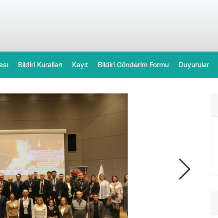
ası
Bildiri Kuralları
Kayıt
Bildiri Gönderim Formu
Duyurular