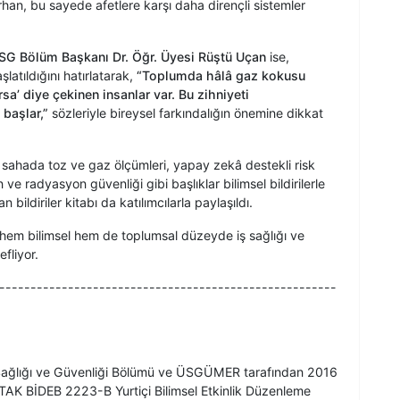
han, bu sayede afetlere karşı daha dirençli sistemler
İSG Bölüm Başkanı Dr. Öğr. Üyesi Rüştü Uçan
ise,
tıldığını hatırlatarak,
“Toplumda hâlâ gaz kokusu
sa’ diye çekinen insanlar var. Bu zihniyeti
 başlar,”
sözleriyle bireysel farkındalığın önemine dikkat
sahada toz ve gaz ölçümleri, yapay zekâ destekli risk
ve radyasyon güvenliği gibi başlıklar bilimsel bildirilerle
 bildiriler kitabı da katılımcılarla paylaşıldı.
hem bilimsel hem de toplumsal düzeyde iş sağlığı ve
fliyor.
------------------------------------------------------
İş Sağlığı ve Güvenliği Bölümü ve ÜSGÜMER tarafından 2016
TAK BİDEB 2223-B Yurtiçi Bilimsel Etkinlik Düzenleme