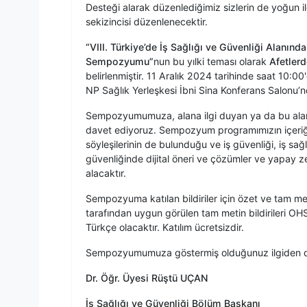
Desteği alarak düzenlediğimiz sizlerin de yoğun 
sekizincisi düzenlenecektir.
“VIII. Türkiye’de İş Sağlığı ve Güvenliği Alanın
Sempozyumu”
nun bu yılki teması olarak
Afetlerd
belirlenmiştir. 11 Aralık 2024 tarihinde saat 10
NP Sağlık Yerleşkesi İbni Sina Konferans Salonu’nd
Sempozyumumuza, alana ilgi duyan ya da bu alanda
davet ediyoruz. Sempozyum programımızın içeriği
söyleşilerinin de bulunduğu ve iş güvenliği, iş sağlı
güvenliğinde dijital öneri ve çözümler ve yapay zekâ
alacaktır.
Sempozyuma katılan bildiriler için özet ve tam met
tarafından uygun görülen tam metin bildirileri 
Türkçe olacaktır. Katılım ücretsizdir.
Sempozyumumuza göstermiş olduğunuz ilgiden do
Dr. Öğr. Üyesi Rüştü UÇAN
İş Sağlığı ve Güvenliği Bölüm Başkanı