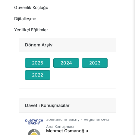
Güvenlik Koçluğu
Dijitalleşme
Yenilikçi Eğitimler
Dönem Arşivi
2025
2024
2023
2022
Selimcan Menemencioğlu
Shell EMEA HSSE Lideri
Ana Konuşmacı
Davetli Konuşmacılar
Meksut Alev
Soletanche Bachy - Regional QHSE Coordinator
Ana Konuşmacı
Mehmet Osmanoğlu
Gümüştaş Madencilik- Emniyet, Çevre, Sağlık Müdürü