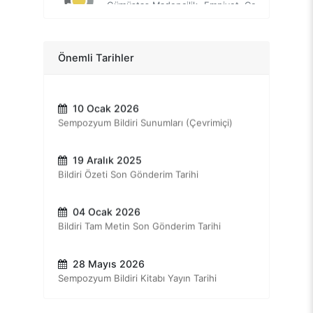
Ana Konuşmacı
Ekrem Bayrak
Yönetici
Ana Konuşmacı
09 Ocak 2026
Önemli Tarihler
Osman Tüzer
Sempozyum (NP Sağlık Yerleşkesi)
İSG Müdürü
Ana Konuşmacı
Yasin Öztürk
10 Ocak 2026
Başmühendis
Sempozyum Bildiri Sunumları (Çevrimiçi)
Ana Konuşmacı
19 Aralık 2025
Bildiri Özeti Son Gönderim Tarihi
04 Ocak 2026
Bildiri Tam Metin Son Gönderim Tarihi
28 Mayıs 2026
Sempozyum Bildiri Kitabı Yayın Tarihi