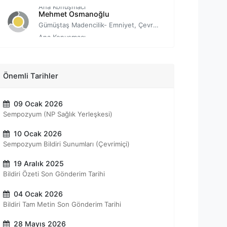
Ana Konuşmacı
Mehmet Osmanoğlu
Gümüştaş Madencilik- Emniyet, Çevre, Sağlık Müdürü
Ana Konuşmacı
Ekrem Bayrak
Yönetici
Ana Konuşmacı
Osman Tüzer
Önemli Tarihler
İSG Müdürü
Ana Konuşmacı
09 Ocak 2026
Yasin Öztürk
Sempozyum (NP Sağlık Yerleşkesi)
Başmühendis
Ana Konuşmacı
10 Ocak 2026
Sempozyum Bildiri Sunumları (Çevrimiçi)
19 Aralık 2025
Bildiri Özeti Son Gönderim Tarihi
04 Ocak 2026
Bildiri Tam Metin Son Gönderim Tarihi
28 Mayıs 2026