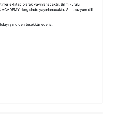
inler e-kitap olarak yayınlanacaktır. Bilim kurulu
OHS ACADEMY dergisinde yayınlanacaktır. Sempozyum dili
layı şimdiden teşekkür ederiz.
esi Rüştü UÇAN
enliği Bölüm Başkanı