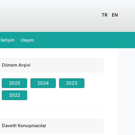
TR
EN
İletişim
Ulaşım
Dönem Arşivi
2025
2024
2023
2022
Selimcan Menemencioğlu
Shell EMEA HSSE Lideri
Ana Konuşmacı
Meksut Alev
Davetli Konuşmacılar
Soletanche Bachy - Regional QHSE Coordinator