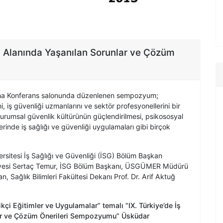
iği Alanında Yaşanılan Sorunlar ve Çözüm
 Sina Konferans salonunda düzenlenen sempozyum;
, iş güvenliği uzmanlarını ve sektör profesyonellerini bir
, kurumsal güvenlik kültürünün güçlendirilmesi, psikososyal
rlerinde iş sağlığı ve güvenliği uygulamaları gibi birçok
sitesi İş Sağlığı ve Güvenliği (İSG) Bölüm Başkan
Üyesi Sertaç Temur, İSG Bölüm Başkanı, ÜSGÜMER Müdürü
 Sağlık Bilimleri Fakültesi Dekanı Prof. Dr. Arif Aktuğ
ikçi Eğitimler ve Uygulamalar” temalı “IX. Türkiye’de İş
lar ve Çözüm Önerileri Sempozyumu” Üsküdar