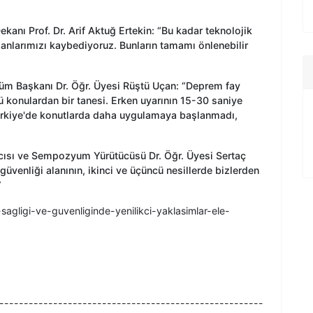
ekanı Prof. Dr. Arif Aktuğ Ertekin: “Bu kadar teknolojik
anlarımızı kaybediyoruz. Bunların tamamı önlenebilir
ölüm Başkanı Dr. Öğr. Üyesi Rüştü Uçan: “Deprem fay
kü konulardan bir tanesi. Erken uyarının 15-30 saniye
ürkiye'de konutlarda daha uygulamaya başlanmadı,
cısı ve Sempozyum Yürütücüsü Dr. Öğr. Üyesi Sertaç
güvenliği alanının, ikinci ve üçüncü nesillerde bizlerden
”
-sagligi-ve-guvenliginde-yenilikci-yaklasimlar-ele-
------------------------------------------------------