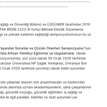
------------------------------------------------------
-----------------------------------------
İş Sağlığı ve Güvenliği Bölümü ve ÜSGÜMER tarafından 2016
TAK BİDEB 2223-B Yurtiçi Bilimsel Etkinlik Düzenleme
ilgi ve yüksek katılımını sağladığı sempozyumumuzun bu yıl
da Yaşanılan Sorunlar ve Çözüm Önerileri Sempozyumu”
nun
rünü Artıran Yenilikçi Eğitimler ve Uygulamalar
olarak
 sempozyumumda, yüz yüze olarak 09 Ocak 2026 tarihinde
üdar Üniversitesi NP Sağlık Yerleşkesi, Ümraniye İbni
0 Ocak 2026 tarihinde çevrimiçi olarak bildiri sunumları
 çalışmak isteyen tüm araştırmacıları ve katılımcıları
nde alanında uzman akademisyenlerin, saha çalışanlarının
ığı, güvenlik koçluğu, güvenlik eğitimleri, iş sağlığı ve
 ile ilgili paneller, bildiriler ve özet sunumları yer