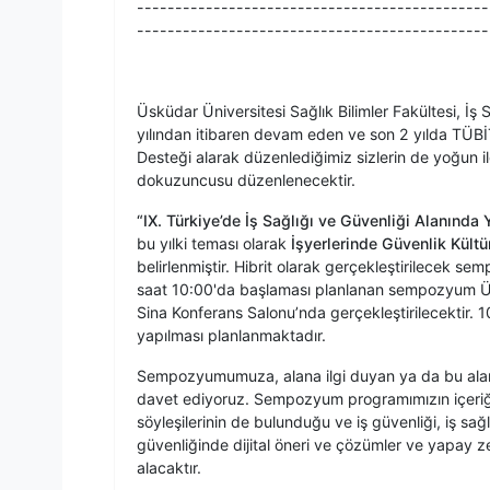
----------------------------------------------
----------------------------------------------
Üsküdar Üniversitesi Sağlık Bilimler Fakültesi, 
yılından itibaren devam eden ve son 2 yılda TÜBİ
Desteği alarak düzenlediğimiz sizlerin de yoğun 
dokuzuncusu düzenlenecektir.
“IX. Türkiye’de İş Sağlığı ve Güvenliği Alanın
bu yılki teması olarak
İşyerlerinde Güvenlik Kültü
belirlenmiştir. Hibrit olarak gerçekleştirilecek
saat 10:00'da başlaması planlanan sempozyum Üsk
Sina Konferans Salonu’nda gerçekleştirilecektir. 1
yapılması planlanmaktadır.
Sempozyumumuza, alana ilgi duyan ya da bu alanda
davet ediyoruz. Sempozyum programımızın içeriği
söyleşilerinin de bulunduğu ve iş güvenliği, iş sağl
güvenliğinde dijital öneri ve çözümler ve yapay zekâ
alacaktır.