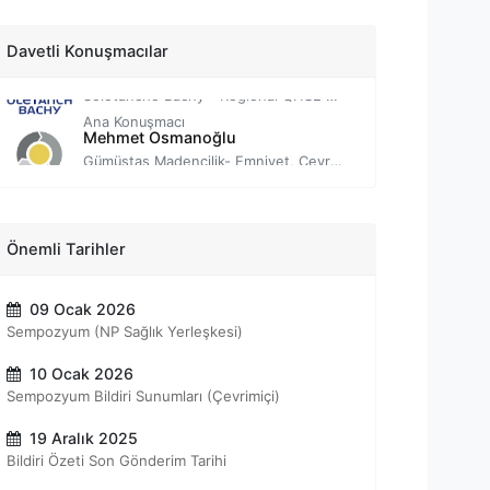
Shell EMEA HSSE Lideri
Ana Konuşmacı
Meksut Alev
Davetli Konuşmacılar
Soletanche Bachy - Regional QHSE Coordinator
Ana Konuşmacı
Mehmet Osmanoğlu
Gümüştaş Madencilik- Emniyet, Çevre, Sağlık Müdürü
Ana Konuşmacı
Ekrem Bayrak
Yönetici
Ana Konuşmacı
Osman Tüzer
Önemli Tarihler
İSG Müdürü
Ana Konuşmacı
09 Ocak 2026
Yasin Öztürk
Sempozyum (NP Sağlık Yerleşkesi)
Başmühendis
Ana Konuşmacı
10 Ocak 2026
Sempozyum Bildiri Sunumları (Çevrimiçi)
19 Aralık 2025
Bildiri Özeti Son Gönderim Tarihi